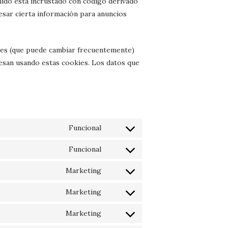
enido está incrustado con código derivado
esar cierta información para anuncios
iales (que puede cambiar frecuentemente)
esan usando estas cookies. Los datos que
Funcional
Consent
to
Funcional
Consent
service
to
wordpress
Marketing
Consent
service
to
litespeed
Marketing
Consent
service
to
google-
Marketing
Consent
service
fonts