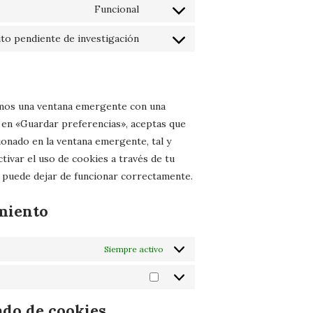
to
google-
Funcional
Consent
service
maps
to
youtube
to pendiente de investigación
Consent
service
to
complianz
service
varios
emos una ventana emergente con una
 en «Guardar preferencias», aceptas que
ionado en la ventana emergente, tal y
tivar el uso de cookies a través de tu
b puede dejar de funcionar correctamente.
imiento
Siempre activo
Marketing
ado de cookies