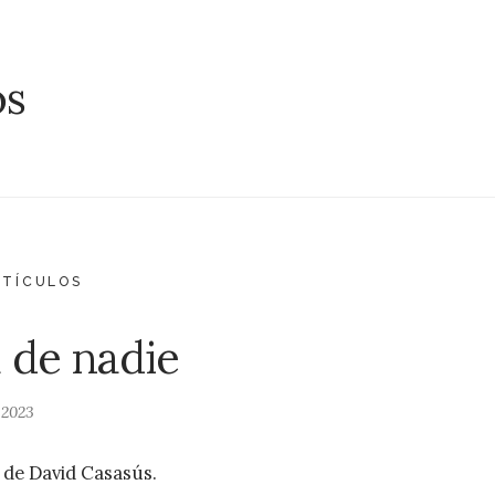
os
RTÍCULOS
a de nadie
 2023
» de David Casasús.