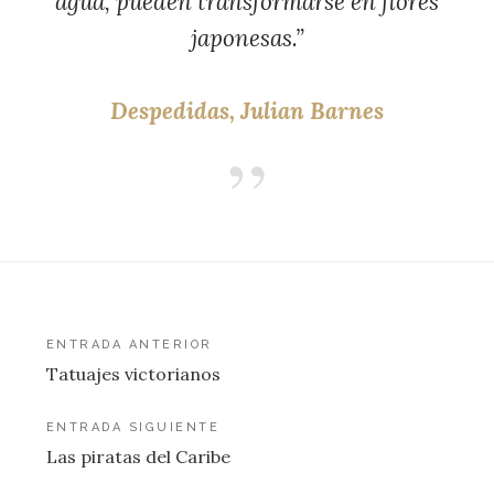
agua, pueden transformarse en flores
japonesas.”
Despedidas, Julian Barnes
Navegación
ENTRADA ANTERIOR
Tatuajes victorianos
de
entradas
ENTRADA SIGUIENTE
Las piratas del Caribe