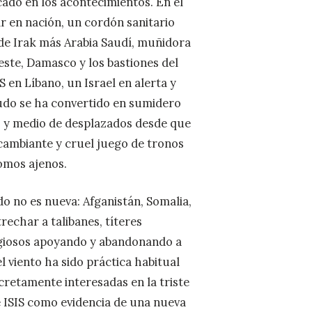
ado en los acontecimientos. En el
ar en nación, un cordón sanitario
í de Irak más Arabia Saudí, muñidora
este, Damasco y los bastiones del
S en Líbano, un Israel en alerta y
udo se ha convertido en sumidero
es y medio de desplazados desde que
cambiante y cruel juego de tronos
omos ajenos.
o no es nueva: Afganistán, Somalia,
rechar a talibanes, títeres
ligiosos apoyando y abandonando a
 viento ha sido práctica habitual
cretamente interesadas en la triste
e ISIS como evidencia de una nueva