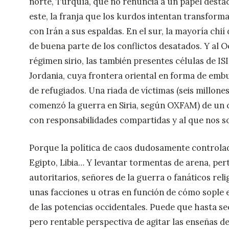
norte, Turquía, que no renuncia a un papel destac
este, la franja que los kurdos intentan transform
con Irán a sus espaldas. En el sur, la mayoría chi
de buena parte de los conflictos desatados. Y al O
régimen sirio, las también presentes células de ISI
Jordania, cuya frontera oriental en forma de emb
de refugiados. Una riada de víctimas (seis millon
comenzó la guerra en Siria, según OXFAM) de un 
con responsabilidades compartidas y al que nos s
Porque la política de caos dudosamente controlad
Egipto, Libia… Y levantar tormentas de arena, pert
autoritarios, señores de la guerra o fanáticos re
unas facciones u otras en función de cómo sople el
de las potencias occidentales. Puede que hasta se
pero rentable perspectiva de agitar las enseñas d