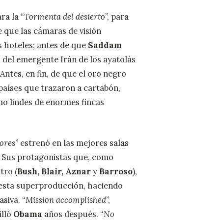
ra la “
Tormenta del desierto
”, para
e que las cámaras de visión
s hoteles; antes de que
Saddam
 del emergente Irán de los ayatolás
ntes, en fin, de que el oro negro
 países que trazaron a cartabón,
omo lindes de enormes fincas
zores
” estrenó en las mejores salas
. Sus protagonistas que, como
tro (
Bush, Blair, Aznar
y
Barroso
),
n esta superproducción, haciendo
siva. “
Mission accomplished
”,
illó
Obama
años después. “
No