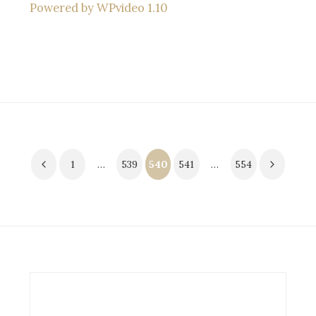
Powered by WPvideo 1.10
Paginación
1
…
539
540
541
…
554
de
entradas