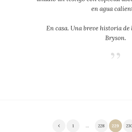
en agua calient
En casa. Una breve historia de l
Bryson.
ginación
1
…
228
229
23