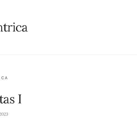
trica
ICA
tas I
 2023